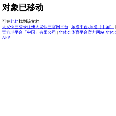
对象已移动
可在
此处
找到该文档
大发快三登录注册大发快三官网平台
|
乐投平台-乐投（中国）
官方老平台「中国」有限公司
|
华体会体育平台官方网站-华体会
APP
|