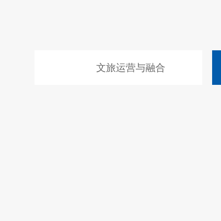
文旅运营与融合