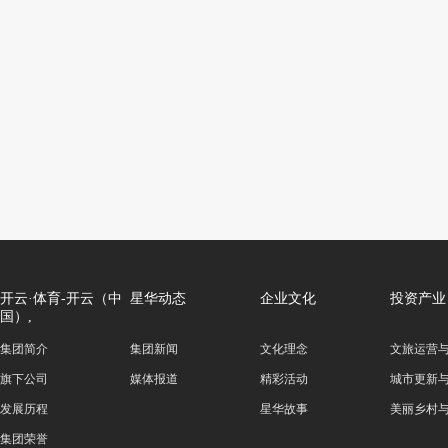
开云·体育-开云（中
星华动态
企业文化
投资产业
国）,
集团简介
集团新闻
文化理念
文旅运营
旗下公司
媒体报道
精彩活动
城市更新
发展历程
星华故事
美丽乡村
集团荣誉