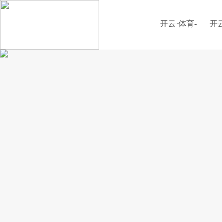
开云·体育-
开云
开云（中
开
国）,