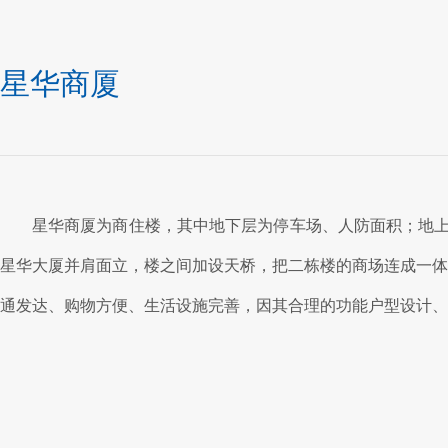
星华商厦
星华商厦为商住楼，其中地下层为停车场、人防面积；地上1至4
星华大厦并肩面立，楼之间加设天桥，把二栋楼的商场连成一体
通发达、购物方便、生活设施完善，因其合理的功能户型设计、