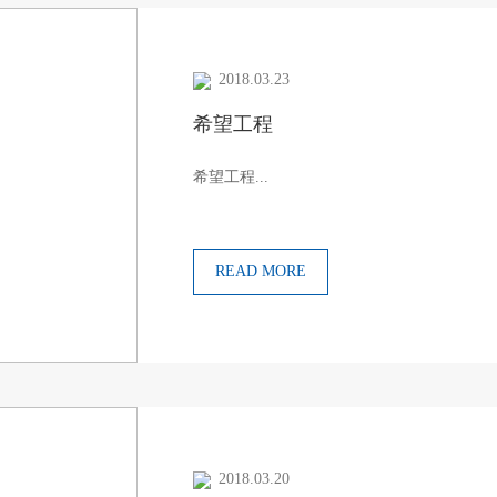
2018.03.23
希望工程
希望工程...
READ MORE
2018.03.20