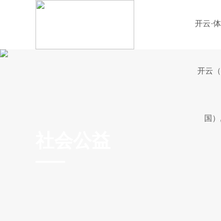
开云·体
开云（
国）
社会公益