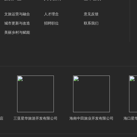
文旅运营与融合
人才理念
意见反馈
城市更新与改造
招聘职位
联系我们
美丽乡村与赋能
店
三亚星华旅游开发有限公司
海南中田旅业开发有限公司
海口星