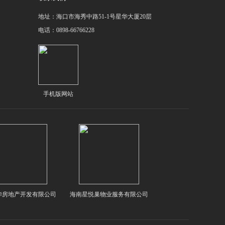
地址：海口市海秀中路51-1号星华大厦20层
电话：0898-66766228
手机版网站
华房地产开发有限公司
海南星悦巢物业服务有限公司