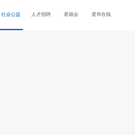
社会公益
人才招聘
星籍会
星华在线