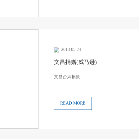
2018.05.24
文昌捐赠(威马逊)
文昌台风捐款...
READ MORE