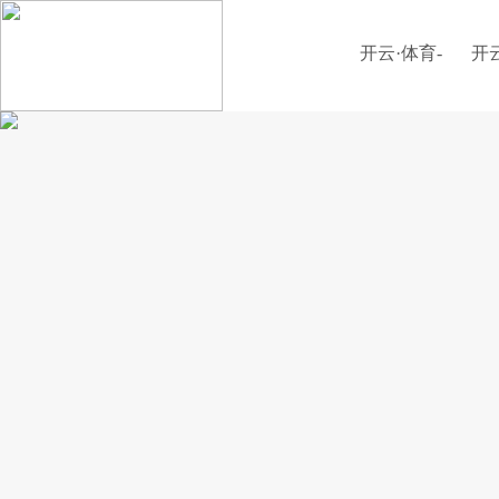
开云·体育-
开云
开云（中
开
国）,