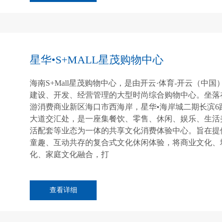
星华•S+MALL星茂购物中心
海南S+Mall星茂购物中心，是由开云·体育-开云（中国
建设、开发、经营管理的大型时尚综合购物中心。坐落
游消费商业新区海口市西海岸，星华•海岸城二期长滨6
大道交汇处，是一座集餐饮、零售、休闲、娱乐、生活
活配套等业态为一体的共享文化消费体验中心。旨在提
童趣、互动共存的复合式文化休闲体验，将商业文化、
化、家庭文化融合，打
查看详细