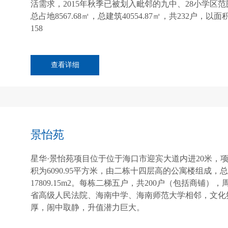
活需求，2015年秋季已被划入毗邻的九中、28小学区范
总占地8567.68㎡，总建筑40554.87㎡，共232户，以面
158
查看详细
景怡苑
星华·景怡苑项目位于位于海口市迎宾大道内进20米，
积为6090.95平方米，由二栋十四层高的公寓楼组成，
17809.15m2。每栋二梯五户，共200户（包括商铺）
省高级人民法院、海南中学、海南师范大学相邻，文化
厚，闹中取静，升值潜力巨大。