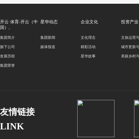
开云·体育-开云（中
星华动态
企业文化
投资产业
国）,
集团简介
集团新闻
文化理念
文旅运营
旗下公司
媒体报道
精彩活动
城市更新
发展历程
星华故事
美丽乡村
集团荣誉
友情链接
LINK