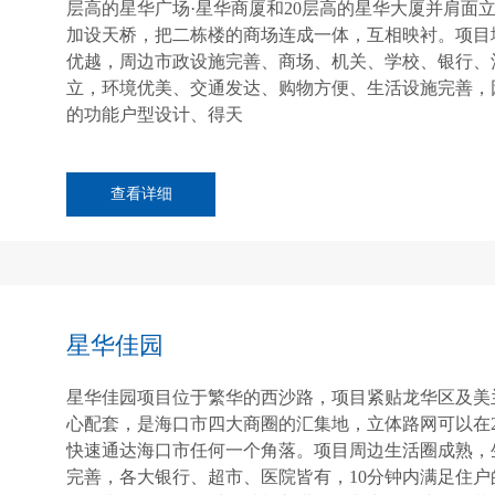
层高的星华广场·星华商厦和20层高的星华大厦并肩面
加设天桥，把二栋楼的商场连成一体，互相映衬。项目
优越，周边市政设施完善、商场、机关、学校、银行、
立，环境优美、交通发达、购物方便、生活设施完善，
的功能户型设计、得天
查看详细
星华佳园
星华佳园项目位于繁华的西沙路，项目紧贴龙华区及美
心配套，是海口市四大商圈的汇集地，立体路网可以在2
快速通达海口市任何一个角落。项目周边生活圈成熟，
完善，各大银行、超市、医院皆有，10分钟内满足住户