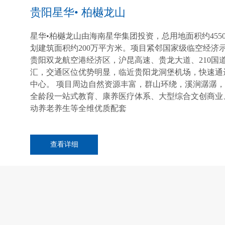
贵阳星华• 柏樾龙山
星华•柏樾龙山由海南星华集团投资，总用地面积约455
划建筑面积约200万平方米。项目紧邻国家级临空经济
贵阳双龙航空港经济区，沪昆高速、贵龙大道、210国
汇，交通区位优势明显，临近贵阳龙洞堡机场，快速通
中心。 项目周边自然资源丰富，群山环绕，溪涧潺潺
全龄段一站式教育、康养医疗体系、大型综合文创商业
动养老养生等全维优质配套
查看详细