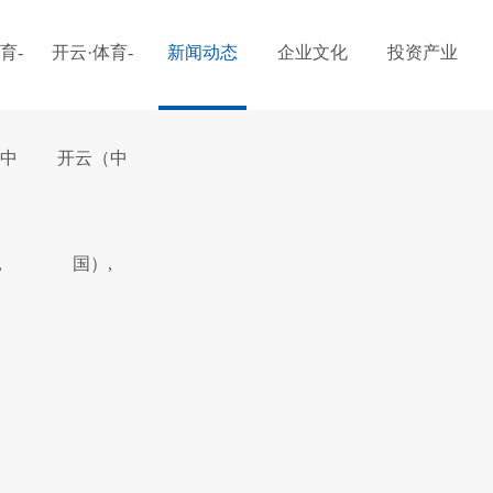
育-
开云·体育-
新闻动态
企业文化
投资产业
中
开云（中
,
国）,