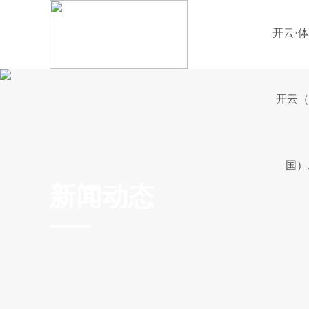
开云·体
开云（
国）
新闻动态