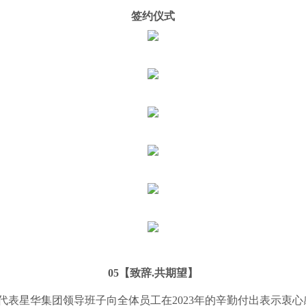
签约仪式
05【致辞.共期望】
星华集团领导班子向全体员工在2023年的辛勤付出表示衷心