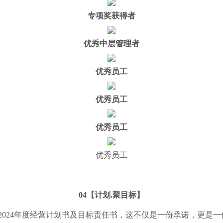
专项奖获得者
优秀中层管理者
优秀员工
优秀员工
优秀员工
优秀员工
04【计划.聚目标】
24年度经营计划书及目标责任书，这不仅是一份承诺，更是一