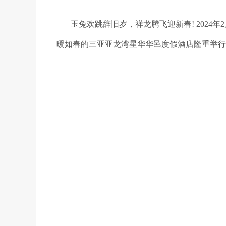
玉兔欢跳辞旧岁，祥龙腾飞迎新春! 2024年2
暖如春的三亚亚龙湾星华华邑度假酒店隆重举行