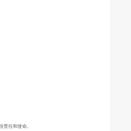
份责任和使命。