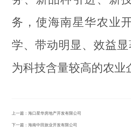
务，使海南星华农业
学、带动明显、效益显
为科技含量较高的农业
上一篇：海口星华房地产开发有限公司
下一篇：海南中田旅业开发有限公司