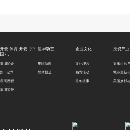
开云·体育-开云（中
星华动态
企业文化
投资产业
国）,
集团简介
集团新闻
文化理念
文旅运营
旗下公司
媒体报道
精彩活动
城市更新
发展历程
星华故事
美丽乡村
集团荣誉