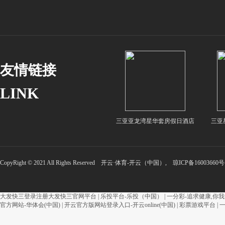
友情链接
LINK
三亚亚龙湾星华套房假日酒店
三亚
CopyRight © 2021 All Rights Reserved 开云·体育-开云（中国）,
琼ICP备16003660号
大发快三登录注册大发快三官网平台
|
乐投平台-乐投（中国）
|
一分彩-追求健康,你
官方网站-华体会(中国)
|
开云官方版网站登录入口-开云online(中国)
|
彩票游戏平台
|
一