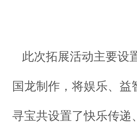
此次拓展活动主要设
国龙制作，将娱乐、益
寻宝共设置了快乐传递