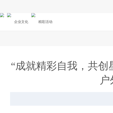
企业文化
精彩活动
“成就精彩自我，共创星
户