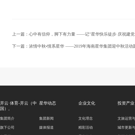
上一篇：心中有信仰，脚下有力量 ——记“星华快乐徒步·庆祝建党1
下一篇：浓情中秋•情系星华 ——2019年海南星华集团迎中秋活动
开云·体育-开云（中
星华动态
企业文化
投资产业
国）,
集团简介
集团新闻
文化理念
文旅运营
旗下公司
媒体报道
精彩活动
城市更新