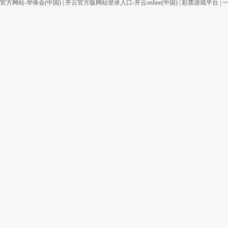
官方网站-华体会(中国)
|
开云官方版网站登录入口-开云online(中国)
|
彩票游戏平台
|
一