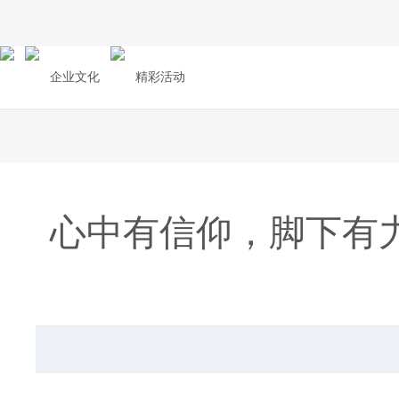
企业文化
精彩活动
心中有信仰，脚下有力