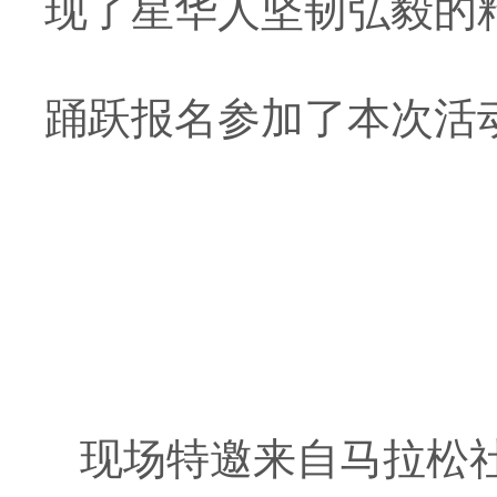
现了星华人坚韧弘毅的
踊跃报名参加了本次活
现场特邀来自马拉松社